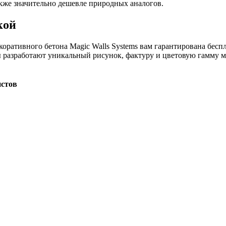
акже значительно дешевле природных аналогов.
кой
ративного бетона Magic Walls Systems вам гарантирована беспл
ы разработают уникальный рисунок, фактуру и цветовую гамму ма
истов