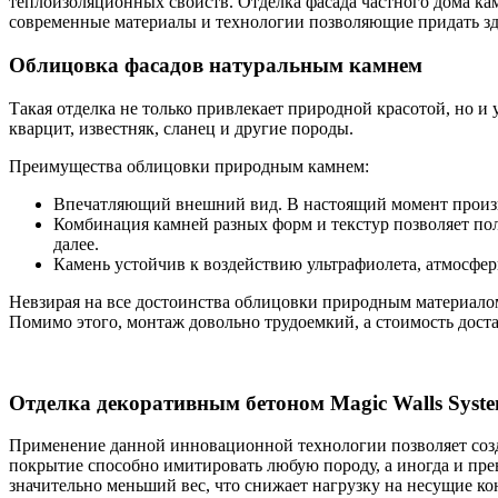
теплоизоляционных свойств. Отделка фасада частного дома кам
современные материалы и технологии позволяющие придать зд
Облицовка фасадов натуральным камнем
Такая отделка не только привлекает природной красотой, но и
кварцит, известняк, сланец и другие породы.
Преимущества облицовки природным камнем:
Впечатляющий внешний вид. В настоящий момент произво
Комбинация камней разных форм и текстур позволяет пол
далее.
Камень устойчив к воздействию ультрафиолета, атмосфе
Невзирая на все достоинства облицовки природным материалом
Помимо этого, монтаж довольно трудоемкий, а стоимость достат
Отделка декоративным бетоном Magic Walls Syst
Применение данной инновационной технологии позволяет созд
покрытие способно имитировать любую породу, а иногда и пре
значительно меньший вес, что снижает нагрузку на несущие кон