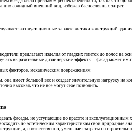
нем всегда была признаком респектабельности, так как это дор
анию солидный внешний вид, избежав баснословных затрат.
 улучшает эксплуатационные характеристики конструкций здания.
дители предлагают изделия от гладких плиток до полос на осно
учать выразительные дизайнерские эффекты – фасад может имит
рных факторов, механическим повреждениям.
, она имеет большой вес и создает значительную нагрузку на ко
очно высокая, что не все могут себе позволить.
ems
авать фасады, не уступающие по красоте и эксплуатационным х
восходить по эстетическим характеристикам свои природные анал
струкции, а, соответственно, уменьшает затраты на строительст