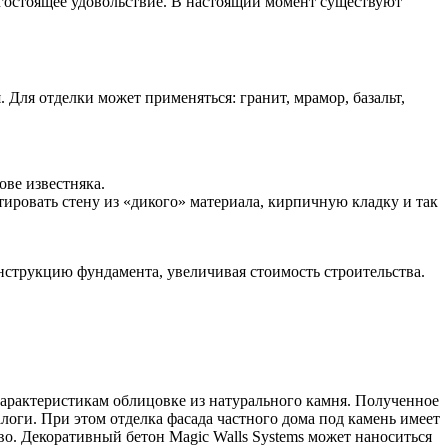
огостоящее удовольствие. В настоящий момент существуют
 Для отделки может применяться: гранит, мрамор, базальт,
ве известняка.
ировать стену из «дикого» материала, кирпичную кладку и так
нструкцию фундамента, увеличивая стоимость строительства.
арактеристикам облицовке из натурального камня. Полученное
оги. При этом отделка фасада частного дома под камень имеет
во. Декоративный бетон Magic Walls Systems может наноситься