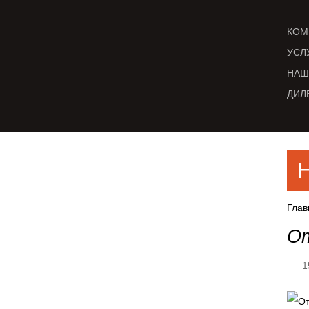
КОМ
УСЛ
НАШ
ДИЛ
Глав
От
1