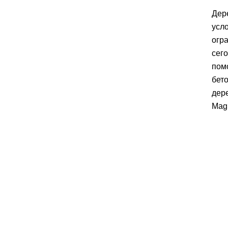
Дер
усл
огр
сег
пом
бето
дер
Mag