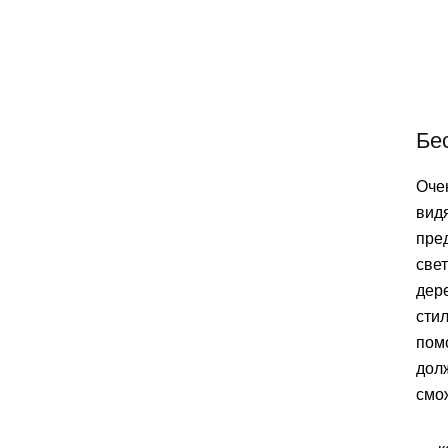
Бе
Оче
вид
пре
све
дере
сти
пом
дол
смо