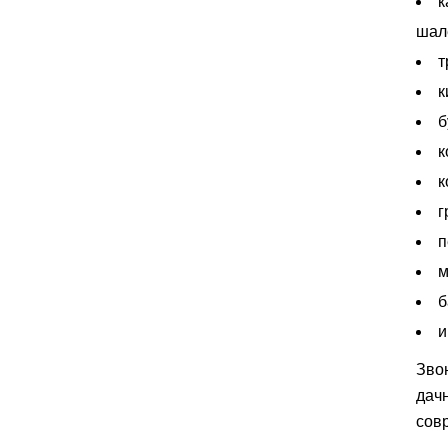
к
шал
т
к
б
к
к
г
п
м
б
и
Зво
дач
сов